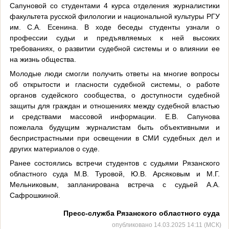
Сапуновой со студентами 4 курса отделения журналистики
факультета русской филологии и национальной культуры РГУ
им. С.А. Есенина. В ходе беседы студенты узнали о
профессии судьи и предъявляемых к ней высоких
требованиях, о развитии судебной системы и о влиянии ее
на жизнь общества.
Молодые люди смогли получить ответы на многие вопросы
об открытости и гласности судебной системы, о работе
органов судейского сообщества, о доступности судебной
защиты для граждан и отношениях между судебной властью
и средствами массовой информации. Е.В. Сапунова
пожелала будущим журналистам быть объективными и
беспристрастными при освещении в СМИ судебных дел и
других материалов о суде.
Ранее состоялись встречи студентов с судьями Рязанского
областного суда М.В. Туровой, Ю.В. Арсяковым и М.Г.
Мельниковым, запланирована встреча с судьей А.А.
Сафрошкиной.
Пресс-служба Рязанского областного суда
опубликовано 14.03.2025 14:11 (МСК)