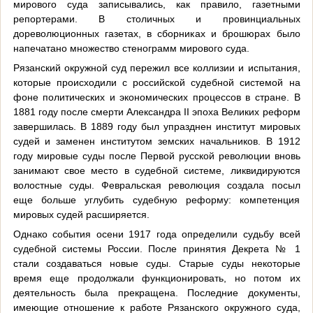
мирового суда записывались, как правило, газетными
репортерами. В столичных и провинциальных
дореволюционных газетах, в сборниках и брошюрах было
напечатано множество стенограмм мирового суда.
Рязанский окружной суд пережил все коллизии и испытания,
которые происходили с российской судебной системой на
фоне политических и экономических процессов в стране. В
1881 году после смерти Александра
II
эпоха Великих реформ
завершилась. В 1889 году был упразднен институт мировых
судей и заменен институтом земских начальников. В 1912
году мировые суды после Первой русской революции вновь
занимают свое место в судебной системе, ликвидируются
волостные суды. Февральская революция создала посыл
еще больше углубить судебную реформу: компетенция
мировых судей расширяется.
Однако события осени 1917 года определили судьбу всей
судебной системы России. После принятия Декрета № 1
стали создаваться новые суды. Старые суды некоторые
время еще продолжали функционировать, но потом их
деятельность была прекращена. Последние документы,
имеющие отношение к работе Рязанского окружного суда,